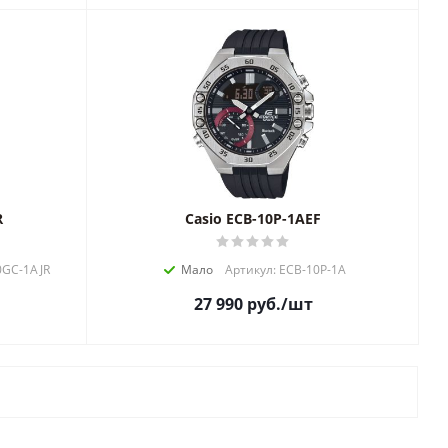
R
Casio ECB-10P-1AEF
0GC-1AJR
Мало
Артикул: ECB-10P-1A
27 990
руб.
/шт