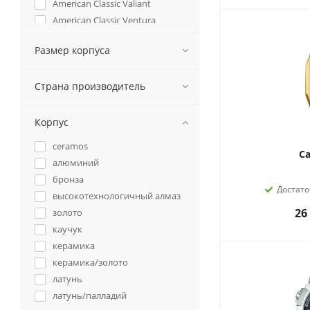
American Classic Valiant
American Classic Ventura
Ananta
Размер корпуса
Aphrodite
Arianna
Страна производитель
Astron
Attack
Aurora
Корпус
Aviator
ceramos
Baby-G
Ca
алюминий
Beside
бронза
BLACK EDITION
Достато
высокотехнологичный алмаз
Borussia Dortmund
26
золото
BRILLIANT
каучук
Broadway
керамика
Burret
керамика/золото
C-Line Automatic
латунь
C-LINE DIAMOND
латунь/палладий
C-LINE II