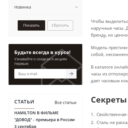
черный/коричневый
штрихи/точки
DS Powermatic
Новинка
DS Powermatic 80
DS Premium
Чтобы выделитьс
Сбросить
DS Prime
наручные часы. Д
DS Prince Gent Big Date
бренду, их ценно
DS Priska Gold
DS Pro
Модель престижно
Будьте всегда в курсе!
DS Queen
собой, несомнен
Узнавайте о скидках и акциях
DS Rookie
первым
В каталоге онла
DS Royal
часы из отполир
DS Spel
дает часовым ко
DS Sport
DS Stella
DS SUPER PH500M
Секреты
СТАТЬИ
DS Tradition
Все статьи
DS Trust
HAMILTON В ФИЛЬМЕ
Свойственная 
DS-1
"ДОВОД" - премьера в России
Сталь не раск
DS-2
3 сентября