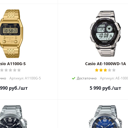
sio A1100G-5
Casio AE-1000WD-1A
чно
Артикул: A1100G-5
Достаточно
Артикул: AE-10
 990
руб.
/шт
5 990
руб.
/шт