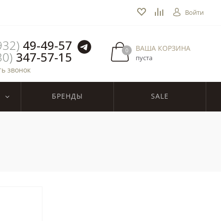
Войти
932)
49-49-57
ВАША КОРЗИНА
0
30)
347-57-15
пуста
ть звонок
БРЕНДЫ
SALE