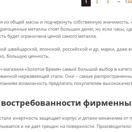
1
2
3
134
я из общей массы и подчеркнуть собственную значимость, 
рагоценные металлы стоят больших денег, но если часы, с
сть будет ограничена ценой самого металла.
й швейцарской, японской, российской и др. марки, даже ес
но, большую ценность.
йн-магазина «Золотое Время» самый большой выбор в катег
ованной нержавеющей стали. Они – самые распространенные
мпаниям возможность предлагать покупателям высококачес
 востребованности фирменных
стали инертность защищает корпус и детали механизма от 
алывается и не дает трещин на поверхности. Производители