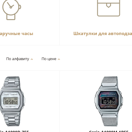
наручные часы
Шкатулки для автоподз
По алфавиту
По цене