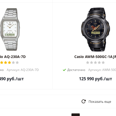
io AQ-230A-7D
Casio AWM-500GC-1AJ
но
Артикул: AQ-230A-7D
Достаточно
Артикул: AWM-50
490
руб.
/шт
125 990
руб.
/шт
Показать еще