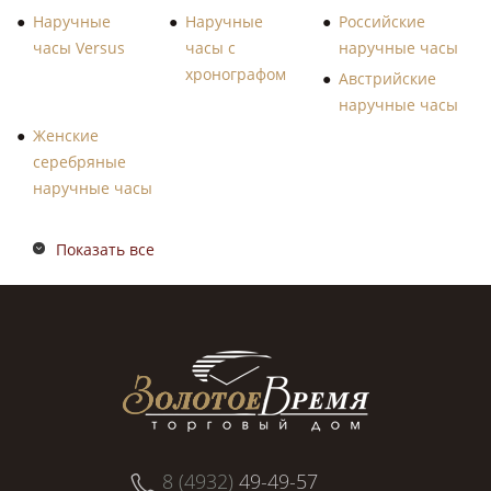
Наручные
Наручные
Российские
часы Versus
часы с
наручные часы
хронографом
Австрийские
наручные часы
Женские
серебряные
наручные часы
Показать все
8 (4932)
49-49-57