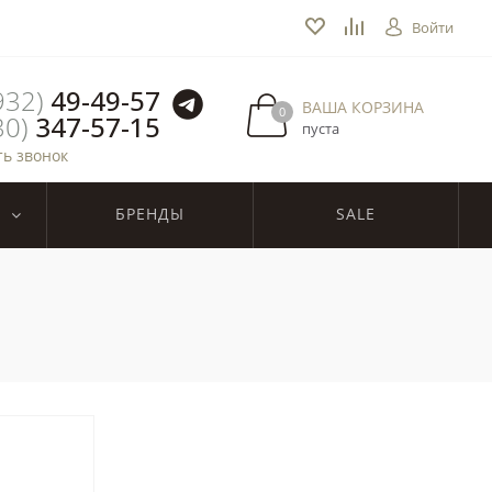
Войти
932)
49-49-57
ВАША КОРЗИНА
0
30)
347-57-15
пуста
ть звонок
БРЕНДЫ
SALE