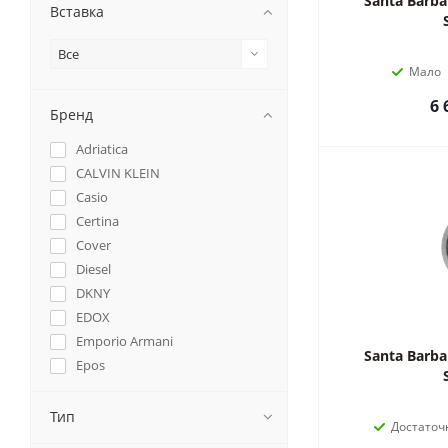
Santa Barba
Вставка
Все
Мало
6 
Бренд
Adriatica
CALVIN KLEIN
Casio
Certina
Cover
Diesel
DKNY
EDOX
Emporio Armani
Santa Barba
Epos
Fossil
Freelook
Тип
Достаточ
George Kini