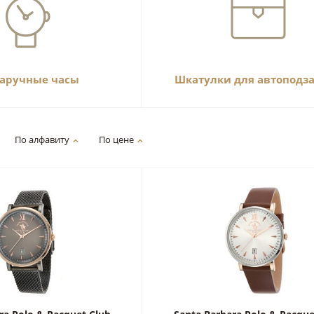
наручные часы
Шкатулки для автоподз
По алфавиту
По цене