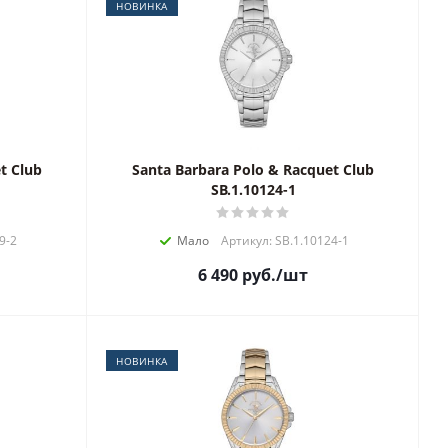
НОВИНКА
t Club
Santa Barbara Polo & Racquet Club
SB.1.10124-1
9-2
Мало
Артикул: SB.1.10124-1
6 490
руб.
/шт
НОВИНКА