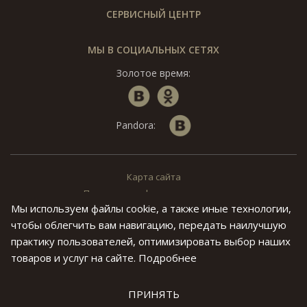
СЕРВИСНЫЙ ЦЕНТР
МЫ В СОЦИАЛЬНЫХ СЕТЯХ
Золотое время:
Pandora:
Карта сайта
Политика конфиденциальности
Мы используем файлы cookie, а также иные технологии,
© «Золотое Время», 1994 — 2026. г. Москва.
чтобы облегчить вам навигацию, передать наилучшую
Предложения на данном сайте не являются публичной офертой.
практику пользователей, оптимизировать выбор наших
Все права на материалы, находящиеся на сайте ivtime.ru
товаров и услуг на сайте.
Подробнее
охраняются в соответствии с законодательством РФ, в том
числе, об авторских и смежных правах.Воспроизведение,
распространение и иное использованиеинформации
допускается только с предварительного письменного согласия
ПРИНЯТЬ
руководства компании.