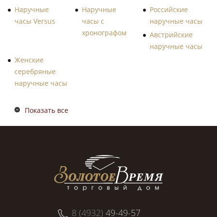
Наручные
Наручные
Российские
часы Versus
часы с
наручные часы
хронографом
Австрийские
наручные часы
Женские
серебряные
наручные часы
Показать все
8 (4932)
49-49-57