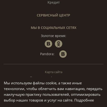
Кредит
СЕРВИСНЫЙ ЦЕНТР
МЫ В СОЦИАЛЬНЫХ СЕТЯХ
Золотое время:
Pandora:
Карта сайта
Политика конфиденциальности
Мы используем файлы cookie, а также иные
© «Золотое Время», 1994 — 2026. г. Москва.
технологии, чтобы облегчить вам навигацию, передать
Предложения на данном сайте не являются публичной офертой.
наилучшую практику пользователей, оптимизировать
Все права на материалы, находящиеся на сайте ivtime.ru
выбор наших товаров и услуг на сайте.
Подробнее
охраняются в соответствии с законодательством РФ, в том числе,
об авторских и смежных правах.Воспроизведение,