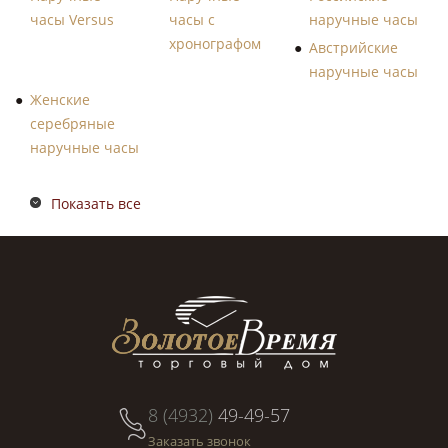
часы Versus
часы с
наручные часы
хронографом
Австрийские
наручные часы
Женские
серебряные
наручные часы
Показать все
8 (4932)
49-49-57
Заказать звонок