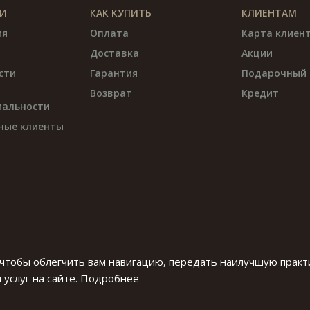
И
КАК КУПИТЬ
КЛИЕНТАМ
ия
Оплата
Карта клиен
Доставка
Акции
сти
Гарантия
Подарочный 
Возврат
Кредит
альности
ные клиенты
 чтобы облегчить вам навигацию, передать наилучшую практ
се права на материалы, находящиеся на сайте ivtime.ru охраняются
услуг на сайте.
Подробнее
правах.Воспроизведение, распространение и иное использованиеинф
.