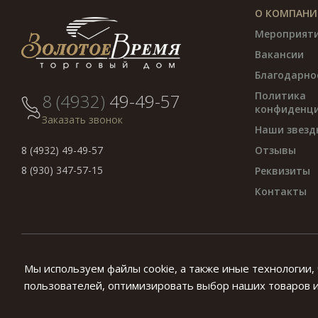
О КОМПАНИ
Мероприят
Вакансии
Благодарно
Политика
8 (4932)
49-49-57
конфиденци
Заказать звонок
Наши звезд
8 (4932) 49-49-57
Отзывы
8 (930) 347-57-15
Реквизиты
Контакты
© «Золотое Время», 1994 — 2026. г. Москва.
Мы используем файлы cookie, а также иные технологии,
Предложения на данном сайте не являются публичной офертой. В
пользователей, оптимизировать выбор наших товаров и 
законодательством РФ, в том числе, об авторских и смежных 
предварительного письменного согласия руководства компании