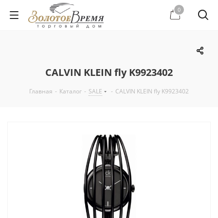
0
CALVIN KLEIN fly K9923402
Главная
-
Каталог
-
SALE
-
CALVIN KLEIN fly K9923402