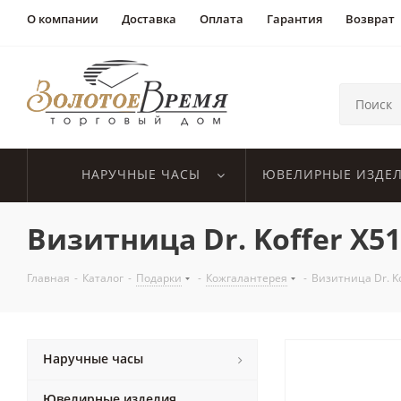
О компании
Доставка
Оплата
Гарантия
Возврат
НАРУЧНЫЕ ЧАСЫ
ЮВЕЛИРНЫЕ ИЗДЕ
Визитница Dr. Koffer X51
Главная
-
Каталог
-
Подарки
-
Кожгалантерея
-
Визитница Dr. Ko
Наручные часы
Ювелирные изделия