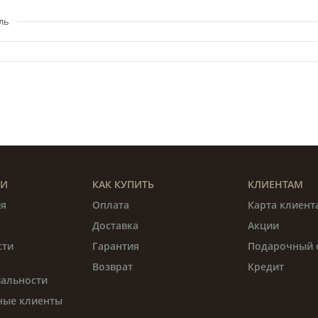
ль
ИИ
КАК КУПИТЬ
КЛИЕНТАМ
я
Оплата
Карта клиент
Доставка
Акции
сти
Гарантия
Подарочный 
Возврат
Кредит
альности
ные клиенты