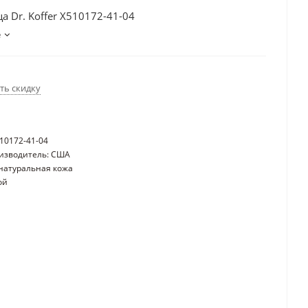
а Dr. Koffer X510172-41-04
е
ть скидку
510172-41-04
изводитель: США
натуральная кожа
ой