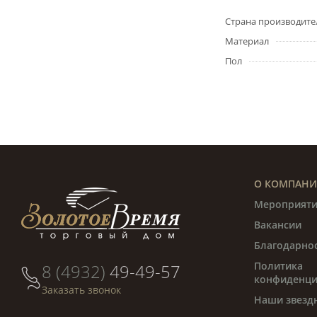
Страна производите
Материал
Пол
О КОМПАН
Мероприяти
Вакансии
Благодарно
Политика
8 (4932)
49-49-57
конфиденци
Заказать звонок
Наши звезд