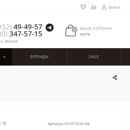
Войти
932)
49-49-57
ВАША КОРЗИНА
0
30)
347-57-15
пуста
ть звонок
БРЕНДЫ
SALE
Артикул:
X510172-41-04