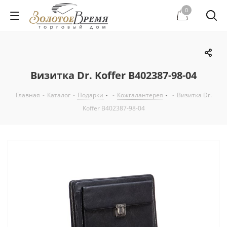
0
Визитка Dr. Koffer B402387-98-04
Главная
-
Каталог
-
Подарки
-
Кожгалантерея
-
Визитка Dr.
Koffer B402387-98-04