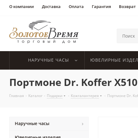
О компании
Доставка
Оплата
Гарантия
Возврат
НАРУЧНЫЕ ЧАСЫ
ЮВЕЛИРНЫЕ ИЗДЕ
Портмоне Dr. Koffer X510
Главная
-
Каталог
-
Подарки
-
Кожгалантерея
-
Портмоне Dr. Kof
Наручные часы
Ювелирные изделия