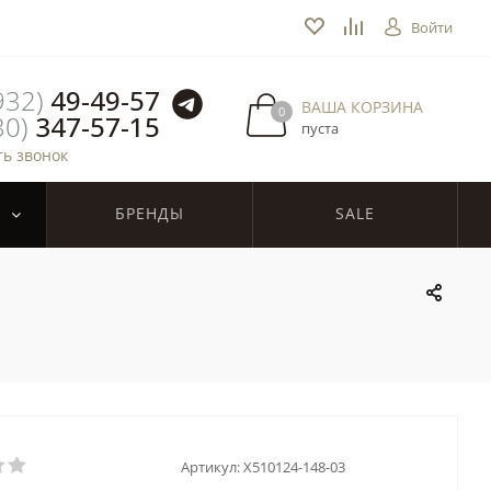
Войти
932)
49-49-57
ВАША КОРЗИНА
0
30)
347-57-15
пуста
ть звонок
БРЕНДЫ
SALE
Артикул:
X510124-148-03