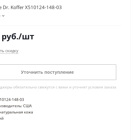
 Dr. Koffer X510124-148-03
е
руб.
/шт
ть скидку
Уточнить поступление
жеры обязательно свяжутся с вами и уточнят условия заказа
510124-148-03
изводитель: США
натуральная кожа
ий