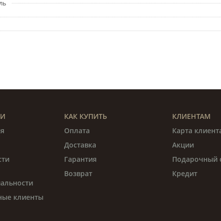
ль
ИИ
КАК КУПИТЬ
КЛИЕНТАМ
я
Оплата
Карта клиент
Доставка
Акции
сти
Гарантия
Подарочный 
Возврат
Кредит
альности
ные клиенты