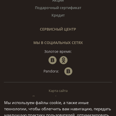
Акции
Подарочный сертификат
Кредит
СЕРВИСНЫЙ ЦЕНТР
МЫ В СОЦИАЛЬНЫХ СЕТЯХ
Золотое время:
Pandora:
Карта сайта
Политика конфиденциальности
Мы используем файлы cookie, а также иные
© «Золотое Время», 1994 — 2026. г. Москва.
технологии, чтобы облегчить вам навигацию, передать
Предложения на данном сайте не являются публичной офертой.
наилучшую практику пользователей, оптимизировать