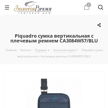
0
Piquadro сумка вертикальная с
плечевым ремнем CA3084W57/BLU
Главная
-
Каталог
-
Подарки
-
Кожгалантерея
-
Piquadro сумка
вертикальная с плечевым ремнем CA3084W57/BLU