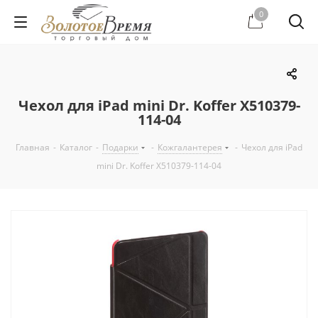
0
Чехол для iPad mini Dr. Koffer X510379-
114-04
Главная
-
Каталог
-
Подарки
-
Кожгалантерея
-
Чехол для iPad
mini Dr. Koffer X510379-114-04