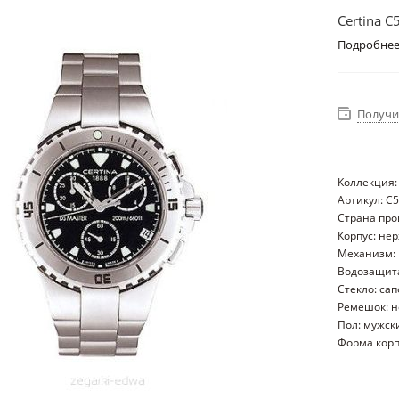
Certina C
Подробне
Получи
Коллекция:
Артикул: C
Страна пр
Корпус: не
Механизм: 
Водозащита
Стекло: са
Ремешок: 
Пол: мужск
Форма корп