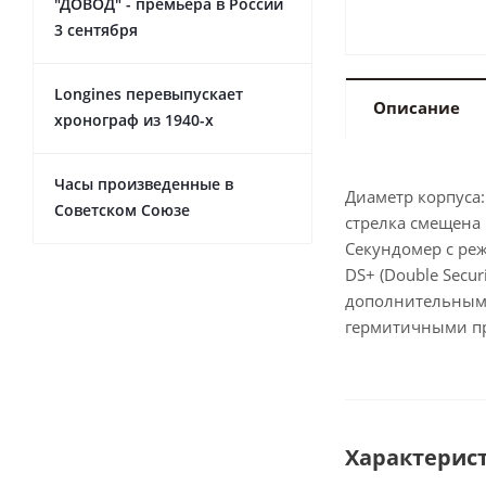
"ДОВОД" - премьера в России
3 сентября
Longines перевыпускает
Описание
хронограф из 1940-х
Часы произведенные в
Диаметр корпуса:
Советском Союзе
стрелка смещена 
Секундомер с ре
DS+ (Double Secu
дополнительными
гермитичными п
Характерис