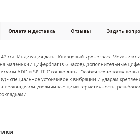
Оплата и доставка
Отзывы
Задать вопр
 42 мм. Индикация даты. Кварцевый хронограф. Механизм ка
на маленький циферблат (в 6 часов). Дополнительные цифер
жимами ADD и SPLIT. Окошко даты. Особая технология пов
rity) - специальное устойчивое к вибрации и ударам крепл
 прокладками увеличивающими герметичность, резьбовое
рокладками.
тики