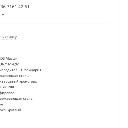
536.7161.42.61
е
ть скидку
 DS Master
53671614261
оизводитель: Швейцария
ржавеющая сталь
кварцевый хронограф
: wr 200
пфировое
нержавеющая сталь
ие
уса: круглый