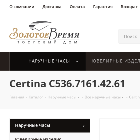
О компании
Доставка
Оплата
Гарантия
Возврат
НАРУЧНЫЕ ЧАСЫ
ЮВЕЛИРНЫЕ ИЗДЕ
Certina C536.7161.42.61
Главная
-
Каталог
-
Наручные часы
-
Все наручные часы
-
Certi
Наручные часы
Ювелирные изделия