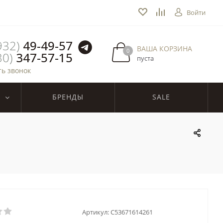
Войти
932)
49-49-57
ВАША КОРЗИНА
0
30)
347-57-15
пуста
ть звонок
БРЕНДЫ
SALE
Артикул:
C53671614261