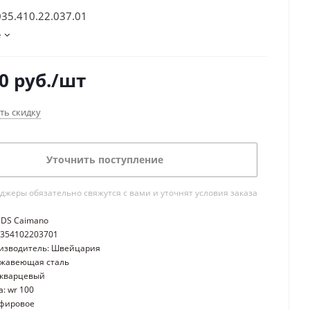
035.410.22.037.01
е
0
руб.
/шт
ть скидку
Уточнить поступление
жеры обязательно свяжутся с вами и уточнят условия заказа
 DS Caimano
0354102203701
оизводитель: Швейцария
ржавеющая сталь
 кварцевый
: wr 100
пфировое