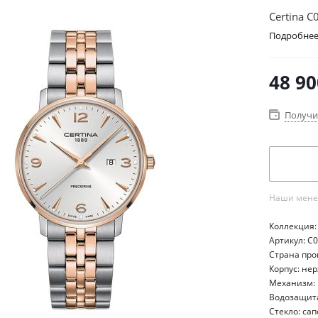
Certina C
Подробне
48 90
Получи
Наши менед
Коллекция:
Артикул: C
Страна пр
Корпус: не
Механизм:
Водозащита
Стекло: са