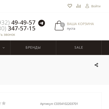
Войти
932)
49-49-57
ВАША КОРЗИНА
0
30)
347-57-15
пуста
ть звонок
БРЕНДЫ
SALE
Артикул:
C0354102203701