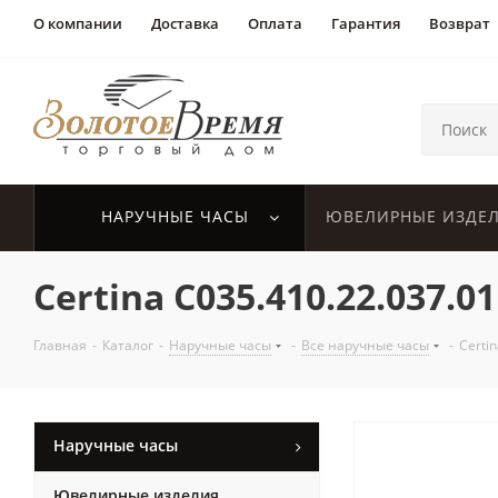
О компании
Доставка
Оплата
Гарантия
Возврат
НАРУЧНЫЕ ЧАСЫ
ЮВЕЛИРНЫЕ ИЗДЕ
Certina C035.410.22.037.01
Главная
-
Каталог
-
Наручные часы
-
Все наручные часы
-
Certi
Наручные часы
Ювелирные изделия