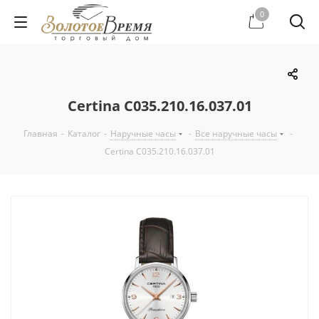
0
Certina C035.210.16.037.01
Главная
-
Каталог
-
Наручные часы
-
Все наручные часы
-
Certina C035.210.16.037.01