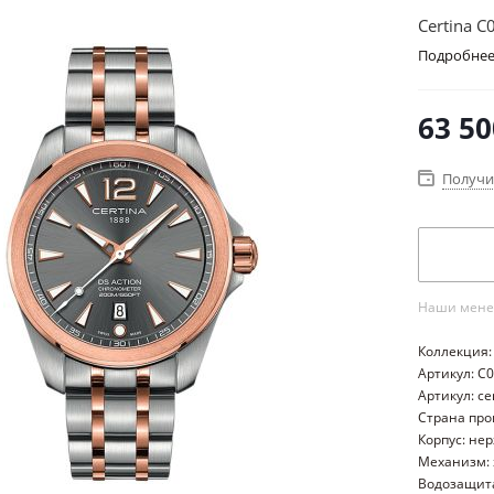
Certina C
Подробне
63 50
Получи
Наши менед
Коллекция: 
Артикул: C
Артикул: ce
Страна пр
Корпус: не
Механизм:
Водозащита