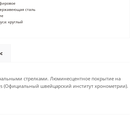
пфировое
нержавеющая сталь
ие
уса: круглый
ос
нтральными стрелками. Люминесцентное покрытие на
metres (Официальный швейцарский институт хронометрии).