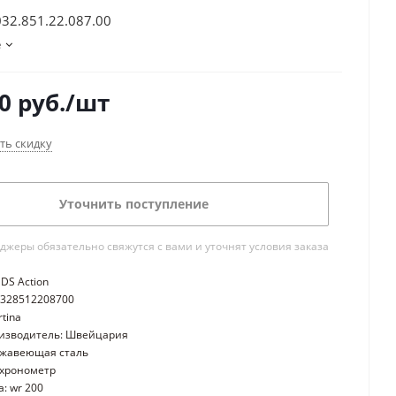
032.851.22.087.00
е
0
руб.
/шт
ть скидку
Уточнить поступление
жеры обязательно свяжутся с вами и уточнят условия заказа
DS Action
0328512208700
rtina
оизводитель: Швейцария
ржавеющая сталь
 хронометр
: wr 200