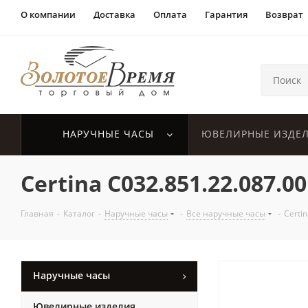
О компании
Доставка
Оплата
Гарантия
Возврат
НАРУЧНЫЕ ЧАСЫ
ЮВЕЛИРНЫЕ ИЗДЕ
Certina C032.851.22.087.00
Главная
-
Каталог
-
Наручные часы
-
Все наручные часы
-
Certi
Наручные часы
Ювелирные изделия