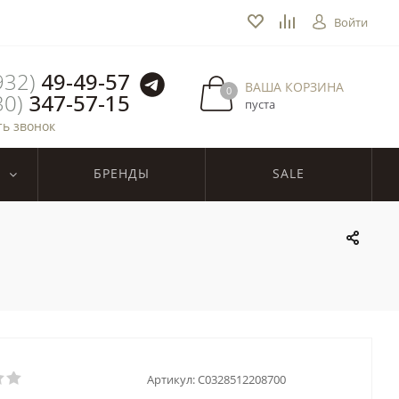
Войти
932)
49-49-57
ВАША КОРЗИНА
0
30)
347-57-15
пуста
ть звонок
БРЕНДЫ
SALE
Артикул:
C0328512208700