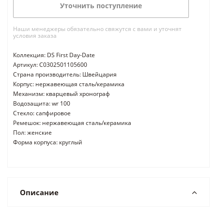
Уточнить поступление
Наши менеджеры обязательно свяжутся с вами и уточнят
условия заказа
Коллекция: DS First Day-Date
Артикул: C0302501105600
Страна производитель: Швейцария
Корпус: нержавеющая сталь/керамика
Механизм: кварцевый хронограф
Водозащита: wr 100
Стекло: сапфировое
Ремешок: нержавеющая сталь/керамика
Пол: женские
Форма корпуса: круглый
Описание