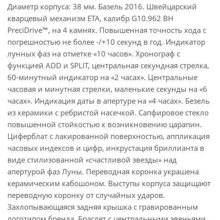
Диаметр корпуса: 38 мм. Базель 2016. Швейцарский
кварцевый механизм ETA, калибр G10.962 BH
PreciDrive™, на 4 камнях. Повышенная точность хода с
погрешностью не более -/+10 секунд в год. Индикатор
лунных фаз на отметке «10 часов». Хронограф с
функцией ADD и SPLIT, центральная секундная стрелка,
60-минутный индикатор на «2 часах». Центральные
часовая и минутная стрелки, маленькие секунды на «6
часах». Индикация даты в апертуре на «4 часах». Безель
из керамики с ребристой насечкой. Сапфировое стекло
повышенной стойкостью к возникновению царапин.
Циферблат с лакированной поверхностью, аппликация
часовых индексов и цифр, инкрустация бриллианта в
виде стилизованной «счастливой звезды» над
апертурой фаз Луны. Переводная коронка украшена
керамическим кабошоном. Выступы корпуса защищают
переводную коронку от случайных ударов.
Захлопывающаяся задняя крышка с гравированным
логотипом бренда. Браслет с центральными звеньями