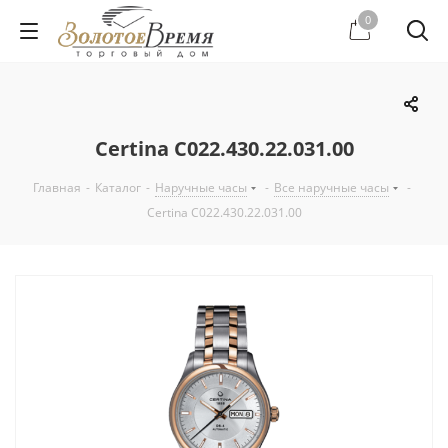
0
Certina C022.430.22.031.00
Главная
-
Каталог
-
Наручные часы
-
Все наручные часы
-
Certina C022.430.22.031.00