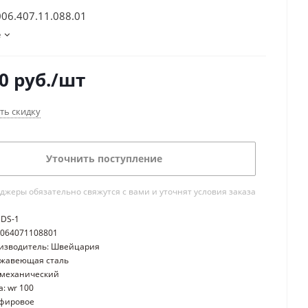
006.407.11.088.01
е
0
руб.
/шт
ть скидку
Уточнить поступление
жеры обязательно свяжутся с вами и уточнят условия заказа
 DS-1
0064071108801
оизводитель: Швейцария
ржавеющая сталь
 механический
: wr 100
пфировое