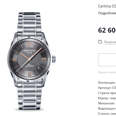
Certina C
Подробне
62 60
Получи
Наши менед
Коллекция:
Артикул: C
Страна пр
Корпус: не
Механизм:
Водозащита
Стекло: са