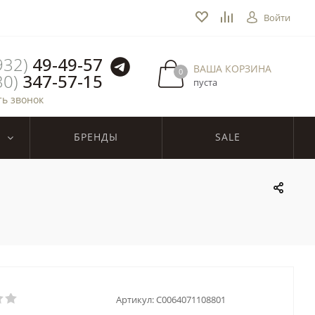
Войти
932)
49-49-57
ВАША КОРЗИНА
0
30)
347-57-15
пуста
ть звонок
БРЕНДЫ
SALE
Артикул:
C0064071108801