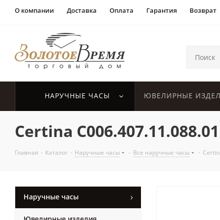
О компании
Доставка
Оплата
Гарантия
Возврат
НАРУЧНЫЕ ЧАСЫ
ЮВЕЛИРНЫЕ ИЗДЕ
Certina C006.407.11.088.01
Главная
-
Каталог
-
Наручные часы
-
Все наручные часы
-
Certi
Наручные часы
Ювелирные изделия