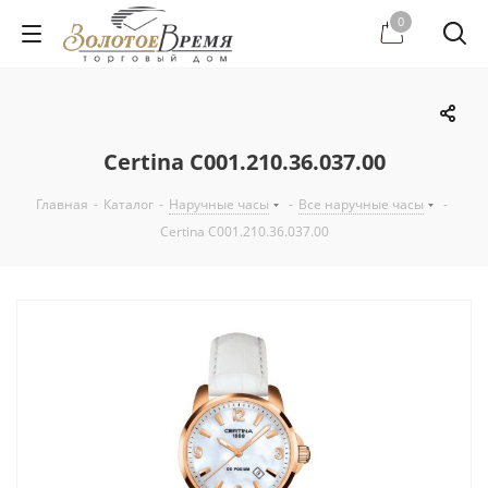
0
Certina C001.210.36.037.00
Главная
-
Каталог
-
Наручные часы
-
Все наручные часы
-
Certina C001.210.36.037.00