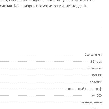
сигнал. Календарь автоматический: число, день
без камней
G-Shock
большой
Япония
пластик
кварцевый хронограф
wr 200
минеральное