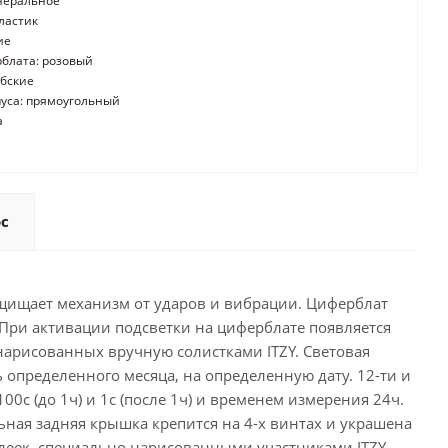
неральное
ластик
ие
блата: розовый
бские
уса: прямоугольный
а
ос
защищает механизм от ударов и вибрации. Циферблат
 При активации подсветки на циферблате появляется
нарисованных вручную солистками ITZY. Световая
определенного месяца, на определенную дату. 12-ти и
0с (до 1ч) и 1с (после 1ч) и временем измерения 24ч.
льная задняя крышка крепится на 4-х винтах и украшена
леек, специально нарисованными участниками ITZY.