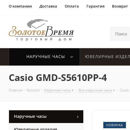
О компании
Доставка
Оплата
Гарантия
Возврат
НАРУЧНЫЕ ЧАСЫ
ЮВЕЛИРНЫЕ ИЗДЕ
Casio GMD-S5610PP-4
Главная
-
Каталог
-
Наручные часы
-
Все наручные часы
-
Casio
Наручные часы
НОВИНКА
Ювелирные изделия