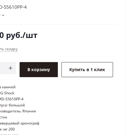
D-S5610PP-4
е
0
руб.
/шт
ть скидку
В корзину
Купить в 1 клик
ез камней
 G-Shock
MD-S5610PP-4
пуса: большой
изводитель: Япония
стик
кварцевый хронограф
: wr 200