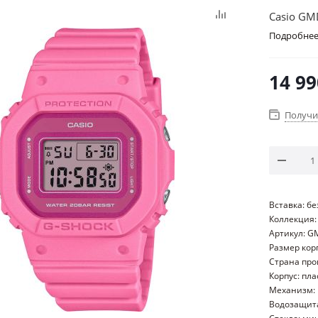
Casio GM
Подробне
14 99
Получи
Вставка: б
Коллекция:
Артикул: G
Размер кор
Страна про
Корпус: пла
Механизм: 
Водозащита