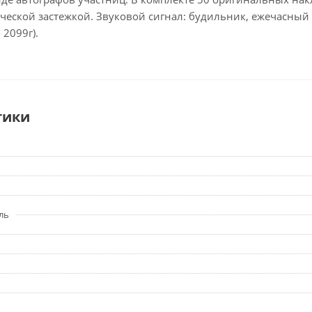
ческой застежкой. Звуковой сигнал: будильник, ежечасный 
 2099г).
тики
ль