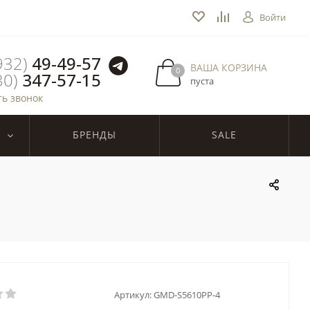
Войти
932)
49-49-57
ВАША КОРЗИНА
0
30)
347-57-15
пуста
ть звонок
БРЕНДЫ
SALE
Артикул:
GMD-S5610PP-4