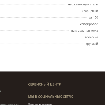
нержавеющая сталь
кварцевый
wr 100
сапфировое
натуральная кожа
мужские
круглый
СЕРВИСНЫЙ ЦЕНТР
а
МЫ В СОЦИАЛЬНЫХ СЕТЯХ
Золотое время:
сертификат