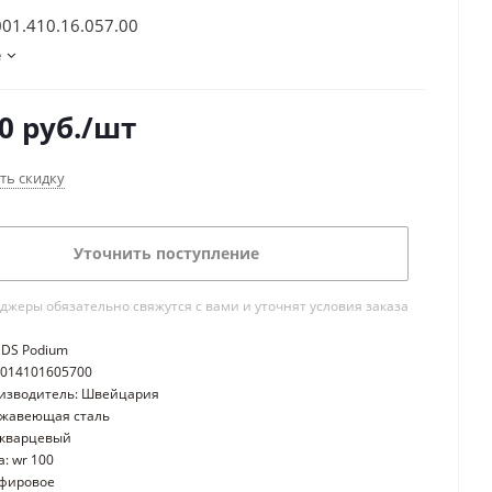
001.410.16.057.00
е
0
руб.
/шт
ть скидку
Уточнить поступление
жеры обязательно свяжутся с вами и уточнят условия заказа
 DS Podium
0014101605700
оизводитель: Швейцария
ржавеющая сталь
 кварцевый
: wr 100
пфировое