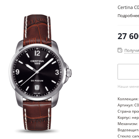
Certina C
Подробне
27 60
Получи
Наши менед
Коллекция:
Артикул: C
Страна пр
Корпус: не
Механизм:
Водозащита
Стекло: са