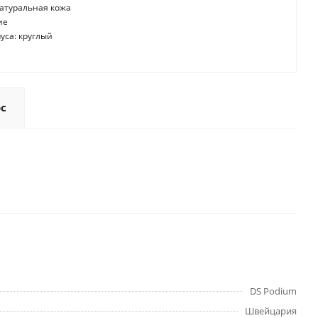
атуральная кожа
ие
уса: круглый
ос
DS Podium
Швейцария