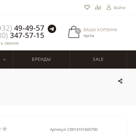
Войти
932)
49-49-57
ВАША КОРЗИНА
0
30)
347-57-15
пуста
ть звонок
БРЕНДЫ
SALE
Артикул:
C0014101605700