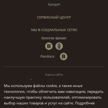
Кредит
СЕРВИСНЫЙ ЦЕНТР
МЫ В СОЦИАЛЬНЫХ СЕТЯХ
Золотое время:
Pandora:
Карта сайта
Политика конфиденциальности
Мы используем файлы cookie, а также иные
© «Золотое Время», 1994 — 2026. г. Москва.
технологии, чтобы облегчить вам навигацию, передать
Предложения на данном сайте не являются публичной офертой.
наилучшую практику пользователей, оптимизировать
Все права на материалы, находящиеся на сайте ivtime.ru
выбор наших товаров и услуг на сайте.
Подробнее
охраняются в соответствии с законодательством РФ, в том числе,
об авторских и смежных правах.Воспроизведение,