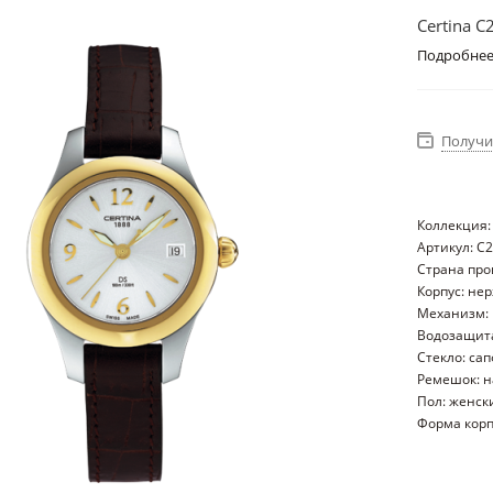
Certina C
Подробне
Получи
Коллекция:
Артикул: C
Страна пр
Корпус: не
Механизм:
Водозащита
Стекло: са
Ремешок: н
Пол: женск
Форма корп