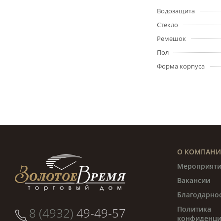
Водозащита
Стекло
Ремешок
Пол
Форма корпуса
О КОМПАН
Мероприяти
Вакансии
Благодарно
Политика
8 (4932)
49-49-57
конфиденци