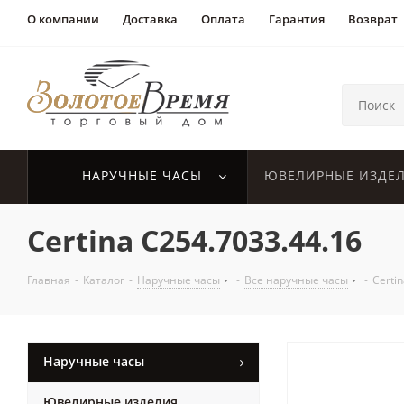
О компании
Доставка
Оплата
Гарантия
Возврат
НАРУЧНЫЕ ЧАСЫ
ЮВЕЛИРНЫЕ ИЗДЕ
Certina C254.7033.44.16
Главная
-
Каталог
-
Наручные часы
-
Все наручные часы
-
Certi
Наручные часы
Ювелирные изделия