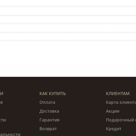
ИИ
КАК КУПИТЬ
КЛИЕНТАМ
я
Оплата
Карта клиент
Доставка
Акции
сти
Гарантия
Подарочный 
Возврат
Кредит
альности