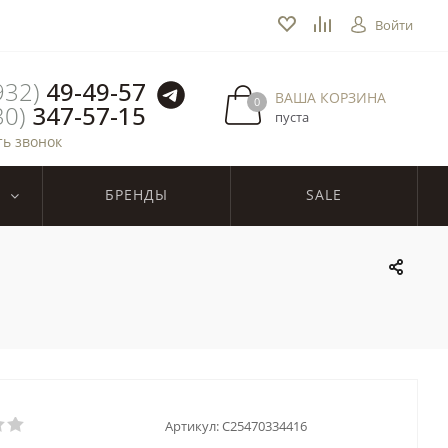
Войти
932)
49-49-57
ВАША КОРЗИНА
0
30)
347-57-15
пуста
ть звонок
БРЕНДЫ
SALE
Артикул:
C25470334416