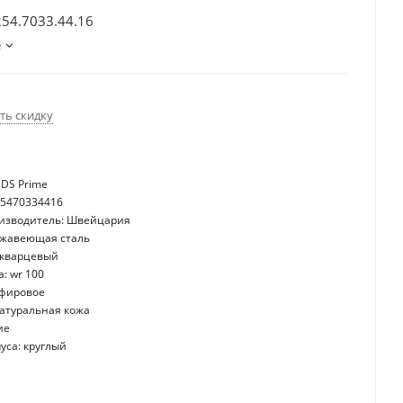
254.7033.44.16
е
ть скидку
 DS Prime
25470334416
оизводитель: Швейцария
ржавеющая сталь
 кварцевый
: wr 100
пфировое
атуральная кожа
ие
уса: круглый