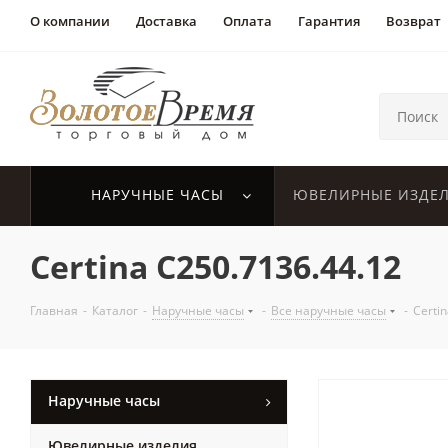
О компании
Доставка
Оплата
Гарантия
Возврат
НАРУЧНЫЕ ЧАСЫ
ЮВЕЛИРНЫЕ ИЗДЕ
Certina C250.7136.44.12
Главная
-
Каталог
-
Наручные часы
-
Все наручные часы
-
Certi
Наручные часы
Ювелирные изделия