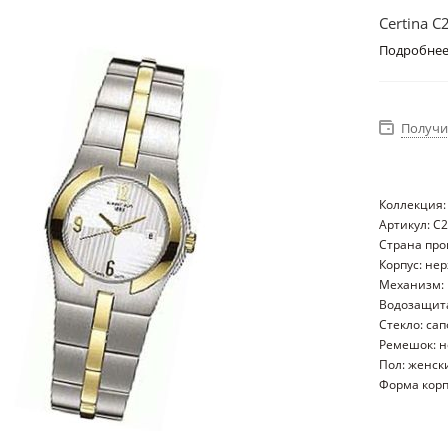
Certina C
Подробне
Получи
Коллекция:
Артикул: C
Страна пр
Корпус: не
Механизм:
Водозащита
Стекло: са
Ремешок: 
Пол: женск
Форма корп