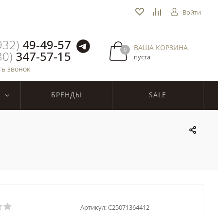
Войти
932)
49-49-57
ВАША КОРЗИНА
0
30)
347-57-15
пуста
ть звонок
БРЕНДЫ
SALE
Артикул:
C25071364412