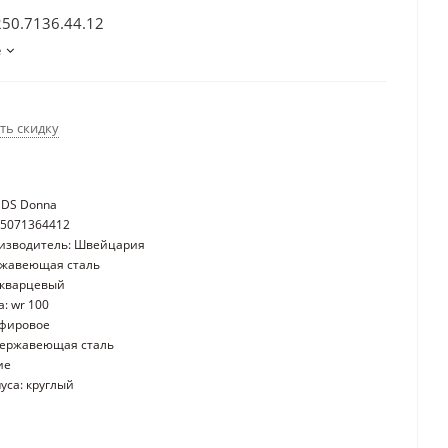
250.7136.44.12
е
ть скидку
 DS Donna
25071364412
оизводитель: Швейцария
ржавеющая сталь
 кварцевый
: wr 100
пфировое
нержавеющая сталь
ие
уса: круглый