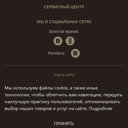
СЕРВИСНЫЙ ЦЕНТР
МЫ В СОЦИАЛЬНЫХ СЕТЯХ
Золотое время:
Pandora:
Карта сайта
Политика конфиденциальности
Мы используем файлы cookie, а также иные
© «Золотое Время», 1994 — 2026. г. Москва.
технологии, чтобы облегчить вам навигацию, передать
Предложения на данном сайте не являются публичной офертой.
наилучшую практику пользователей, оптимизировать
Все права на материалы, находящиеся на сайте ivtime.ru
выбор наших товаров и услуг на сайте.
Подробнее
охраняются в соответствии с законодательством РФ, в том числе,
об авторских и смежных правах.Воспроизведение,
распространение и иное использованиеинформации допускается
только с предварительного письменного согласия руководства
ПРИНЯТЬ
компании.