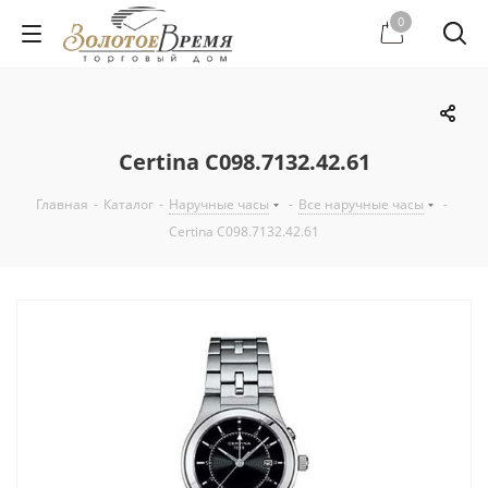
0
Certina C098.7132.42.61
Главная
-
Каталог
-
Наручные часы
-
Все наручные часы
-
Certina C098.7132.42.61