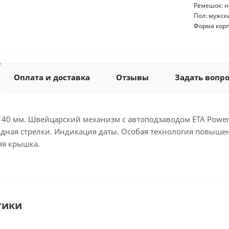
Ремешок: 
Пол: мужск
Форма корп
Оплата и доставка
Отзывы
Задать вопр
 40 мм. Швейцарский механизм с автоподзаводом ETA Powerm
ндная стрелки. Индикация даты. Особая технология повыше
яя крышка.
тики