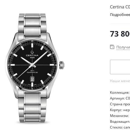
Certina C
Подробне
73 80
Получи
Наши менед
Коллекция:
Артикул: C
Страна пр
Корпус: не
Механизм:
Водозащита
Стекло: са