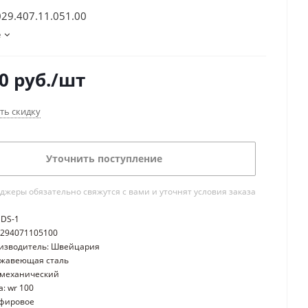
029.407.11.051.00
е
0
руб.
/шт
ть скидку
Уточнить поступление
жеры обязательно свяжутся с вами и уточнят условия заказа
 DS-1
0294071105100
оизводитель: Швейцария
ржавеющая сталь
 механический
: wr 100
пфировое