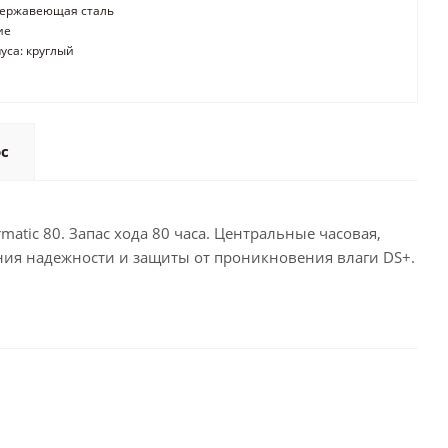
нержавеющая сталь
ие
уса: круглый
ос
atic 80. Запас хода 80 часа. Центральные часовая,
ния надежности и защиты от проникновения влаги DS+.