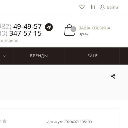
Войти
932)
49-49-57
ВАША КОРЗИНА
0
30)
347-57-15
пуста
ть звонок
БРЕНДЫ
SALE
Артикул:
C0294071105100