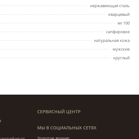
нержавеющая сталь
кварцевый
wr 100
сапфировое
натуральная кожа
мужские
круглый
СЕРВИСНЫЙ ЦЕНТР
а
МЫ В СОЦИАЛЬНЫХ СЕТЯХ
Золотое время:
сертификат