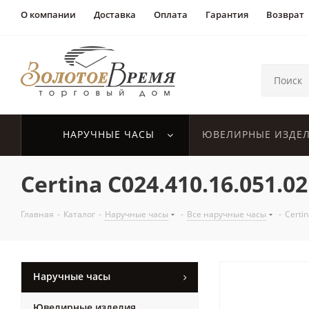
О компании
Доставка
Оплата
Гарантия
Возврат
НАРУЧНЫЕ ЧАСЫ
ЮВЕЛИРНЫЕ ИЗДЕ
Certina C024.410.16.051.02
Главная
-
Каталог
-
Наручные часы
-
Все наручные часы
-
Certi
Наручные часы
Ювелирные изделия