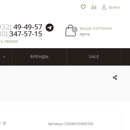
Войти
932)
49-49-57
ВАША КОРЗИНА
0
30)
347-57-15
пуста
ть звонок
БРЕНДЫ
SALE
Артикул:
C0244101605102