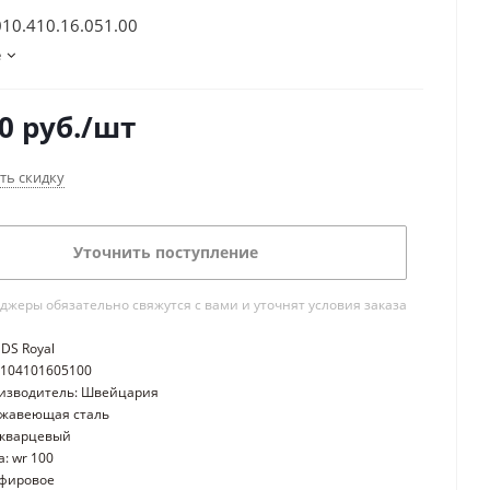
010.410.16.051.00
е
0
руб.
/шт
ть скидку
Уточнить поступление
жеры обязательно свяжутся с вами и уточнят условия заказа
DS Royal
0104101605100
оизводитель: Швейцария
ржавеющая сталь
 кварцевый
: wr 100
пфировое