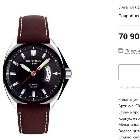
Certina C
Подробне
70 90
Получи
Наши менед
Коллекция: 
Артикул: C
Страна пр
Корпус: не
Механизм:
Водозащита
Стекло: са