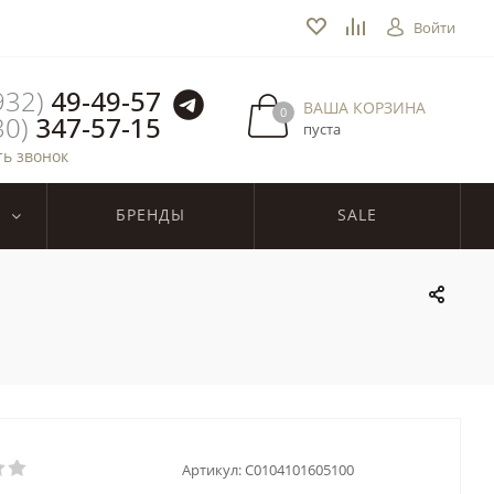
Войти
932)
49-49-57
ВАША КОРЗИНА
0
30)
347-57-15
пуста
ть звонок
БРЕНДЫ
SALE
Артикул:
C0104101605100