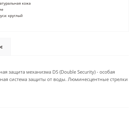
атуральная кожа
ие
уса: круглый
ос
я защита механизма DS (Double Security) - особая
ная система защиты от воды. Люминесцентные стрелки