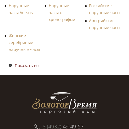
Наручные
Наручные
Российские
часы Versus
часы с
наручные часы
хронографом
Австрийские
наручные часы
Женские
серебряные
наручные часы
Показать все
8 (4932)
49-49-57